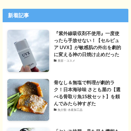
新着記事
『紫外線吸収剤不使用』一度使
ったら手放せない！【セルピュ
ア UVX】が敏感肌の外出を劇的
に変える神の日焼け止めだった
美容・コスメ
骨なし＆無塩で料理が劇的ラ
ク！日本海珍味 さとも屋の【選
べる骨取り魚15枚セット】を頼
んでみたら神すぎた
魚介類･水産加工品