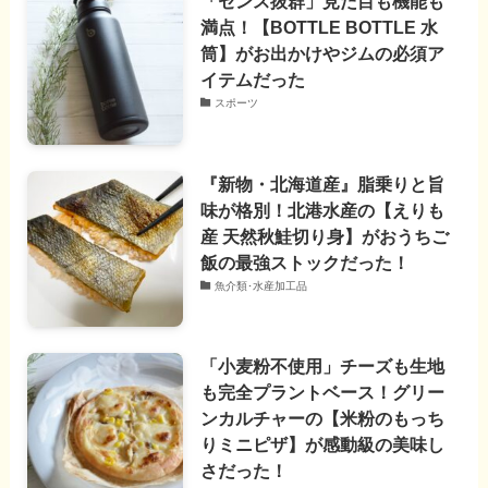
「センス抜群」見た目も機能も
満点！【BOTTLE BOTTLE 水
筒】がお出かけやジムの必須ア
イテムだった
スポーツ
『新物・北海道産』脂乗りと旨
味が格別！北港水産の【えりも
産 天然秋鮭切り身】がおうちご
飯の最強ストックだった！
魚介類･水産加工品
「小麦粉不使用」チーズも生地
も完全プラントベース！グリー
ンカルチャーの【米粉のもっち
りミニピザ】が感動級の美味し
さだった！