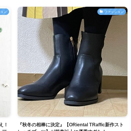
ション
ファッション
え！
『秋冬の相棒に決定』【ORiental TRaffic新作スト