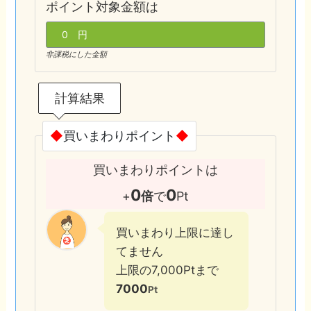
ポイント対象金額は
非課税にした金額
計算結果
◆
買いまわりポイント
◆
買いまわりポイントは
0
0
+
倍
で
Pt
買いまわり上限に達し
てません
上限の7,000Ptまで
7000
Pt