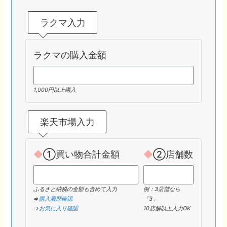
ラクマ入力
ラクマの購入金額
1,000円以上購入
楽天市場入力
◆
①買い物合計金額
◆
②店舗数
ふるさと納税の金額も含めて入力
例：3店舗なら
⇒
購入履歴確認
「3」
⇒
お気に入り確認
10店舗以上入力OK