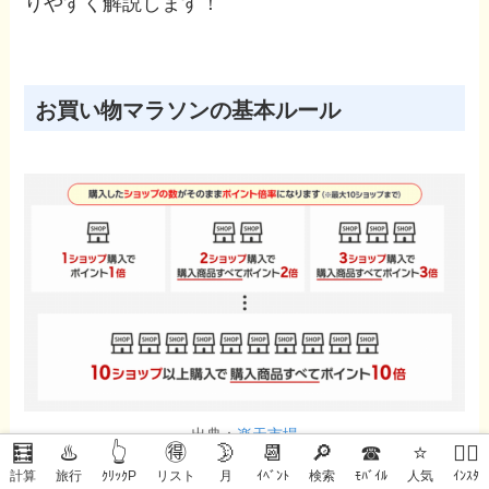
りやすく解説します！
お買い物マラソンの基本ルール
出典：
楽天市場
🧮
♨️
👆
🉐
🌛
📆
🔎
☎
⭐
🙋‍♀️
計算
旅行
ｸﾘｯｸP
リスト
月
ｲﾍﾞﾝﾄ
検索
ﾓﾊﾞｲﾙ
人気
ｲﾝｽﾀ