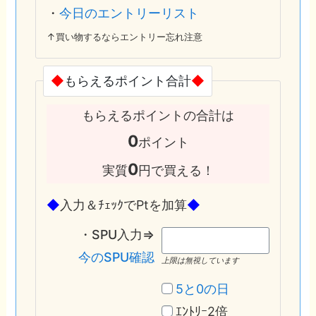
・
今日のエントリーリスト
↑買い物するならエントリー忘れ注意
◆
もらえるポイント合計
◆
もらえるポイントの合計は
0
ポイント
0
実質
円で買える！
◆
入力＆ﾁｪｯｸでPtを加算
◆
・SPU入力⇒
今のSPU確認
上限は無視しています
5と0の日
ｴﾝﾄﾘｰ2倍