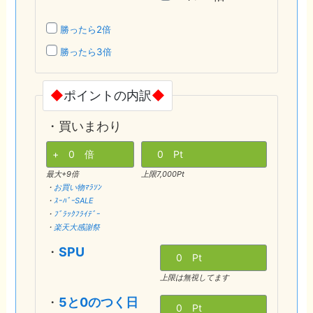
勝ったら2倍
勝ったら3倍
◆
ポイントの内訳
◆
・買いまわり
最大+9倍
上限7,000Pt
・
お買い物ﾏﾗｿﾝ
・
ｽｰﾊﾟｰSALE
・
ﾌﾞﾗｯｸﾌﾗｲﾃﾞｰ
・
楽天大感謝祭
・
SPU
上限は無視してます
・
5と0のつく日