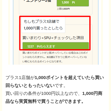
,
か
か
か
か
か
か
か
か
0
ら
ら
ら
ら
ら
ら
ら
ら
0
0
円
購
入
し
た
プラス1店舗が
1,000ポイントを超えていたら買い
ら
回らないともったいない
です。
買い回りの条件が1000円以上なので、
1,000円商
品なら実質無料で買うことができます。