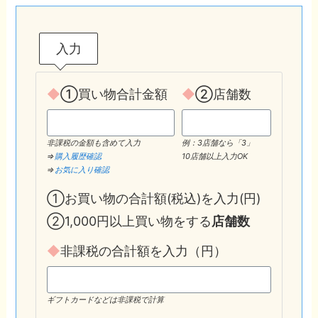
入力
◆
①買い物合計金額
◆
②店舗数
非課税の金額も含めて入力
例：3店舗なら「3」
⇒
購入履歴確認
10店舗以上入力OK
⇒
お気に入り確認
①お買い物の合計額(税込)を入力(円)
②1,000円以上買い物をする
店舗数
◆
非課税の合計額を入力（円）
ギフトカードなどは非課税で計算