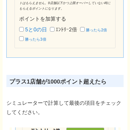
トはもらえません。9店舗以下かつ上限オーバーしていない時に
もらえるポイントになります。
ポイントを加算する
5と0の日
ｴﾝﾄﾘｰ2倍
勝ったら2倍
勝ったら3倍
も
＞
＞
＞
＞
＞
＞
＞
＞
し
＞
＞
＞
＞
＞
＞
＞
＞
も
＞
＞
＞
＞
＞
＞
＞
＞
プラス1店舗が1000ポイント超えたら
+
＞
＞
＞
＞
＞
＞
＞
＞
1
8
7
6
5
4
3
2
1
店
店
店
店
店
店
店
店
店
シミュレーターで計算して最後の項目をチェック
舗
舗
舗
舗
舗
舗
舗
舗
舗
してください。
で
コ
コ
コ
コ
コ
コ
コ
コ
1
コ
コ
コ
コ
コ
コ
コ
コ