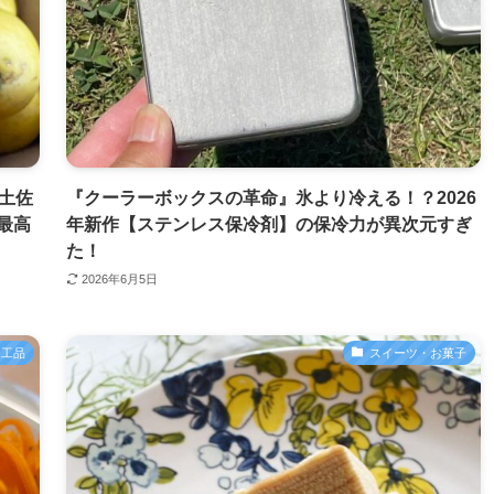
土佐
『クーラーボックスの革命』氷より冷える！？2026
最高
年新作【ステンレス保冷剤】の保冷力が異次元すぎ
た！
2026年6月5日
加工品
スイーツ・お菓子