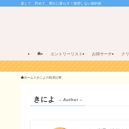
楽して、貯めて、豊かに暮らす！無理しない節約術
エントリーリスト
お得サーチ
ク
ホーム
きによの執筆記事
きによ
– Author –