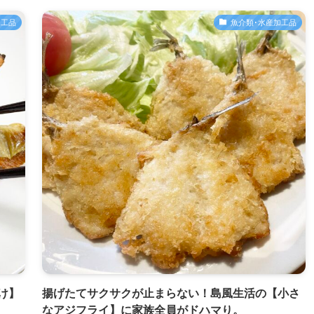
加工品
魚介類･水産加工品
け】
揚げたてサクサクが止まらない！島風生活の【小さ
なアジフライ】に家族全員がドハマり。