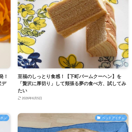
発！
至福のしっとり食感！【下町バームクーヘン】を
沢デ
「贅沢に厚切り」して頬張る夢の食べ方、試してみ
たい
2026年6月5日
ヤホン
ペットアイテム