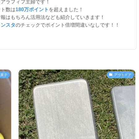
なアラフィフ主婦です！
ント数は
180万ポイント
を超えました！
情報はもちろん活用法なども紹介していきます！
インスタ
のチェックでポイント倍増間違いなしです！！
お菓子
アウトドア