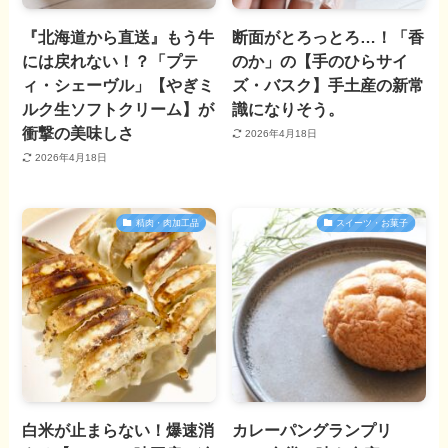
『北海道から直送』もう牛
断面がとろっとろ…！「香
には戻れない！？「プテ
のか」の【手のひらサイ
ィ・シェーヴル」【やぎミ
ズ・バスク】手土産の新常
ルク生ソフトクリーム】が
識になりそう。
衝撃の美味しさ
2026年4月18日
2026年4月18日
精肉・肉加工品
スイーツ・お菓子
白米が止まらない！爆速消
カレーパングランプリ