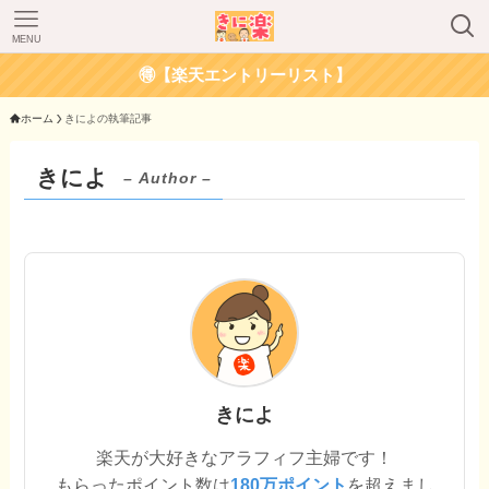
MENU
🉐【楽天エントリーリスト】
ホーム
きによの執筆記事
きによ
– Author –
きによ
楽天が大好きなアラフィフ主婦です！
もらったポイント数は
180万ポイント
を超えまし