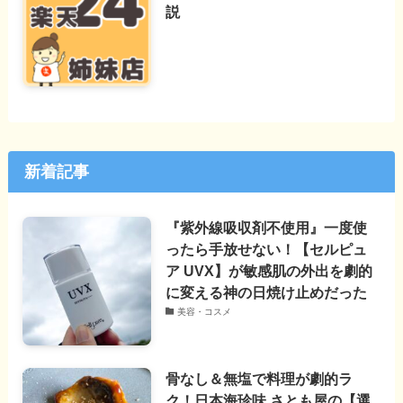
説
新着記事
『紫外線吸収剤不使用』一度使
ったら手放せない！【セルピュ
ア UVX】が敏感肌の外出を劇的
に変える神の日焼け止めだった
美容・コスメ
骨なし＆無塩で料理が劇的ラ
ク！日本海珍味 さとも屋の【選