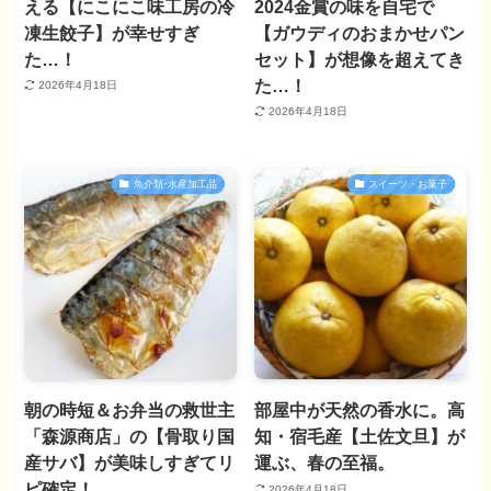
える【にこにこ味工房の冷
2024金賞の味を自宅で
凍生餃子】が幸せすぎ
【ガウディのおまかせパン
た…！
セット】が想像を超えてき
た…！
2026年4月18日
2026年4月18日
魚介類･水産加工品
スイーツ・お菓子
朝の時短＆お弁当の救世主
部屋中が天然の香水に。高
「森源商店」の【骨取り国
知・宿毛産【土佐文旦】が
産サバ】が美味しすぎてリ
運ぶ、春の至福。
ピ確定！
2026年4月18日