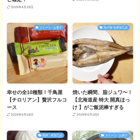
2026年4月18日
スイーツ・お菓子
魚介類･水産加工品
幸せの全10種類！千鳥屋
焼いた瞬間、脂ジュワ〜！
【チロリアン】贅沢フルコ
【北海道産 特大 開真ほっ
ース
け 】がご飯泥棒すぎる
2026年4月18日
2026年4月18日
精肉・肉加工品
スイーツ・お菓子