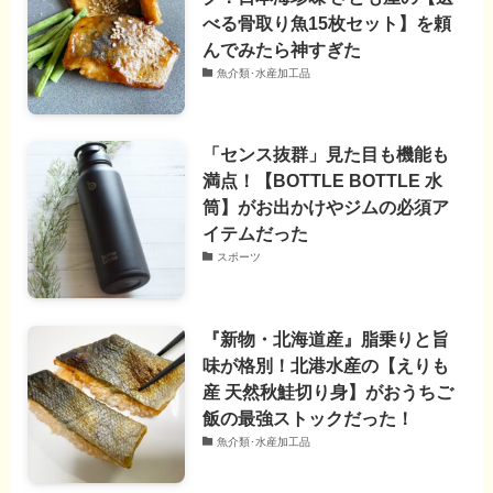
べる骨取り魚15枚セット】を頼
んでみたら神すぎた
魚介類･水産加工品
「センス抜群」見た目も機能も
満点！【BOTTLE BOTTLE 水
筒】がお出かけやジムの必須ア
イテムだった
スポーツ
『新物・北海道産』脂乗りと旨
味が格別！北港水産の【えりも
産 天然秋鮭切り身】がおうちご
飯の最強ストックだった！
魚介類･水産加工品