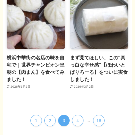
横浜中華街の名店の味を自
まず見てほしい、この“真
宅で｜世界チャンピオン皇
っ白な幸せ感”【ほわいと
朝の【肉まん】を食べてみ
ぱりろーる】をついに実食
ました！
しました！
2026年3月2日
2026年3月2日
1
2
3
4
...
18