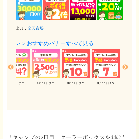
出典：
楽天市場
＞＞おすすめバナーすべて見る
8月11日まで
8月11日まで
8月11日まで
8月11日まで
8月11
「キャンプの2日目、クーラーボックスを開けた