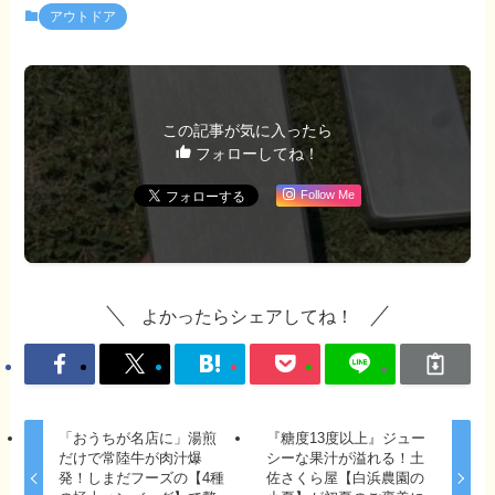
アウトドア
この記事が気に入ったら
フォローしてね！
Follow Me
よかったらシェアしてね！
「おうちが名店に」湯煎
『糖度13度以上』ジュー
だけで常陸牛が肉汁爆
シーな果汁が溢れる！土
発！しまだフーズの【4種
佐さくら屋【白浜農園の