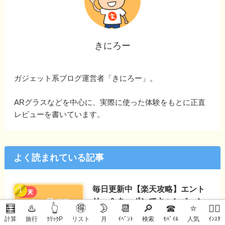
きにろー
ガジェット系ブログ運営者「きにろー」。
ARグラスなどを中心に、実際に使った体験をもとに正直
レビューを書いています。
よく読まれている記事
毎日更新中【楽天攻略】エント
リー＆クーポンでキャンペーン
🧮
♨️
👆
🉐
🌛
📆
🔎
☎
⭐
🙋‍♀️
のお得を逃さない
計算
旅行
ｸﾘｯｸP
リスト
月
ｲﾍﾞﾝﾄ
検索
ﾓﾊﾞｲﾙ
人気
ｲﾝｽﾀ