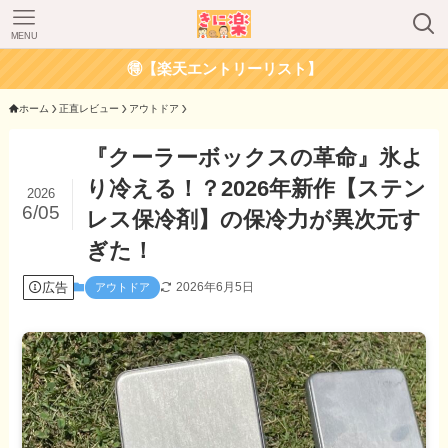
MENU
🉐【楽天エントリーリスト】
ホーム
正直レビュー
アウトドア
『クーラーボックスの革命』氷よ
り冷える！？2026年新作【ステン
2026
6/05
レス保冷剤】の保冷力が異次元す
ぎた！
広告
2026年6月5日
アウトドア