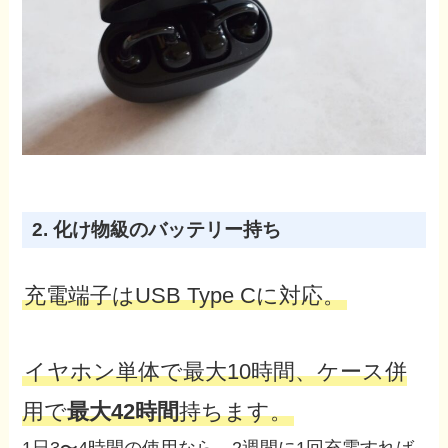
2. 化け物級のバッテリー持ち
充電端子はUSB Type Cに対応。
イヤホン単体で最大10時間、ケース併
用で
最大42時間
持ちます。
1日3〜4時間の使用なら、2週間に1回充電すれば