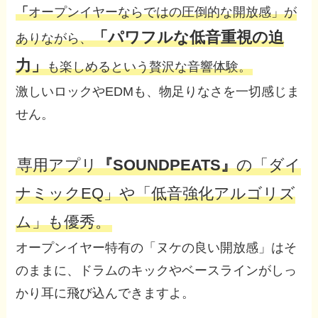
「
オープンイヤーならではの圧倒的な開放感」が
「パワフルな低音重視の迫
ありながら、
力」
も楽しめるという贅沢な音響体験。
激しいロックやEDMも、物足りなさを一切感じま
せん。
専用アプリ
『SOUNDPEATS』
の「ダイ
ナミックEQ」や「低音強化アルゴリズ
ム」も優秀。
オープンイヤー特有の「ヌケの良い開放感」はそ
のままに、ドラムのキックやベースラインがしっ
かり耳に飛び込んできますよ。