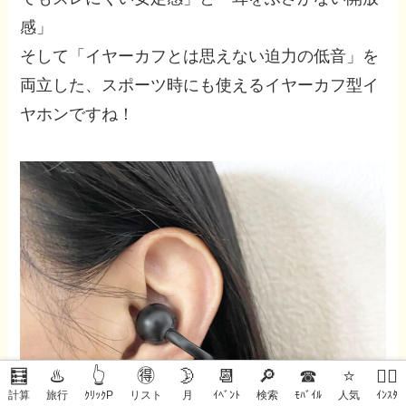
感」
そして「イヤーカフとは思えない迫力の低音」を
両立した、スポーツ時にも使えるイヤーカフ型イ
ヤホンですね！
🧮
♨️
👆
🉐
🌛
📆
🔎
☎
⭐
🙋‍♀️
計算
旅行
ｸﾘｯｸP
リスト
月
ｲﾍﾞﾝﾄ
検索
ﾓﾊﾞｲﾙ
人気
ｲﾝｽﾀ