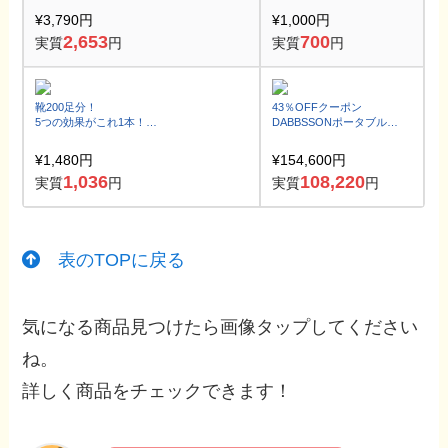
¥3,790円
¥1,000円
2,653
700
実質
円
実質
円
靴200足分！
43％OFFクーポン
5つの効果がこれ1本！
DABBSSONポータブル電
防カビも
源 DBS1000Pro 1024Wh
節電 防災車中泊
¥1,480円
¥154,600円
1,036
108,220
実質
円
実質
円
表のTOPに戻る
気になる商品見つけたら画像タップしてください
ね。
詳しく商品をチェックできます！