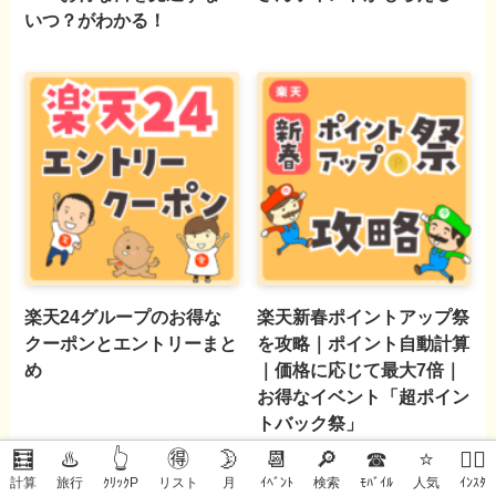
いつ？がわかる！
楽天24グループのお得な
楽天新春ポイントアップ祭
クーポンとエントリーまと
を攻略｜ポイント自動計算
め
｜価格に応じて最大7倍｜
お得なイベント「超ポイン
トバック祭」
🧮
♨️
👆
🉐
🌛
📆
🔎
☎
⭐
🙋‍♀️
計算
旅行
ｸﾘｯｸP
リスト
月
ｲﾍﾞﾝﾄ
検索
ﾓﾊﾞｲﾙ
人気
ｲﾝｽﾀ