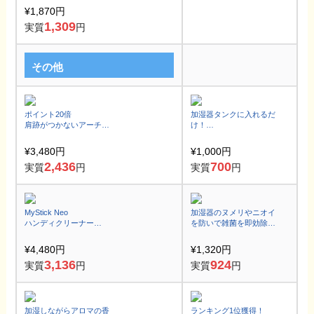
実力派とろスベオイルで
¥1,870円
キメ美肌へ
1,309
実質
円
その他
ポイント20倍
加湿器タンクに入れるだ
肩跡がつかないアーチハ
け！
ンガー
雑菌やヌメリを抑えて1ヶ
高級感があり並べるとシ
月間除菌が持続
¥3,480円
¥1,000円
ョップの様♪
2,436
700
実質
円
実質
円
MyStick Neo
加湿器のヌメリやニオイ
ハンディクリーナー
を防いで雑菌を即効除去
(マイスティック・ネオ)
！
USB-C対応
給水タンクに水と一緒に
¥4,480円
¥1,320円
入れるだけ！
3,136
924
実質
円
実質
円
加湿しながらアロマの香
ランキング1位獲得！