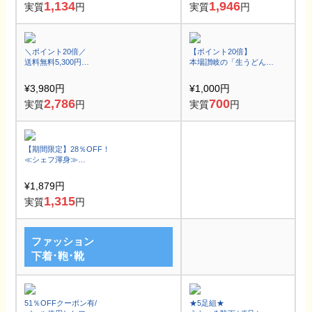
1,134
1,946
実質
円
実質
円
＼ポイント20倍／
【ポイント20倍】
送料無料5,300円
本場讃岐の「生うどん」
→3,980円！
6食♪簡単調理
訳あり小切れ銀鮭1.5kg
¥3,980円
¥1,000円
2,786
700
実質
円
実質
円
【期間限定】28％OFF！
≪シェフ渾身≫
贅沢こだわりマドレーヌ
を贅沢に味わうチャンス
¥1,879円
1,315
実質
円
ファッション
下着･鞄･靴
51％OFFクーポン有/
★5足組★