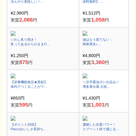
冷んやり美味しい！
送料無料】
菓風のとろける大福セッ
璃の香レモン花 はちみつ
ト10個入(5種類×2個)
5g×15包
¥2,980円
¥1,512円
2,086
1,058
実質
円
実質
円
いわし炙り焼き！
油はもう捨てない：
炙ってあるからのままOK
簡単再生♪
！一口サイズなのに、
調理後油旨み油になって
大容量で食べ応え抜群♪
よみがえる♪
¥1,250円
¥4,800円
家計応援油こし器
875
3,360
実質
円
実質
円
【栄養機能食品★亜鉛】
＼甘辛醤油ダレ仕込み／
体内でつくることができ
博多屋台風 元祖
ない必須ミネラルをサプ
牛とりかわ 80g×3袋
リメントで。
【ご飯のお供にも♪】
¥850円
¥1,430円
595
1,001
実質
円
実質
円
【ポイント20倍】
濃縮した生姜パワー！
Pascoおいしさ長持ち
スプーン１杯で感じるポ
糖質控えめ
カポカ生姜のチカラ！