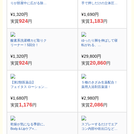
りが部屋中に広がる除菌
手で押しだけの立体圧縮
タイムアロマ！
袋2枚入♪真空で湿気、
雑菌とヌメリも抑える！
害虫から衣類を保護
¥1,320円
¥1,690円
924
1,183
実質
円
実質
円
酸素系洗濯槽カビ取りク
ゆったり脚を伸ばして寝
リーナー！5回分！
転がれる、
ロングカウチソファ
¥1,320円
¥29,800円
924
20,860
実質
円
実質
円
【第2類医薬品】
５種のきざみ生薬配合！
フェイタス ローション
薬用入浴剤百薬湯！
広範囲にさっと塗れるフ
ェルビナク3.0％配合！
¥1,680円
¥2,980円
1,176
2,086
実質
円
実質
円
乾燥が気になる季節に。
スプレーするだけでエア
Body＆Lipケア×
コン内部や吹出口などの
ソープフラワーセット♪
カビを強力除去！