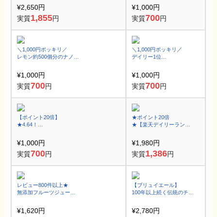
ロカボスティックパンお
¥2,650円
¥1,000円
試しセット
1,855
700
実質
円
実質
円
＼1,000円ポッキリ／
＼1,000円ポッキリ／
レモン約500個分のナノリ
デイリー1位
ポソーム化ビタミンC10,0
★4.68沖縄島とうふのメ
00mgを1袋に凝縮
チャ旨クッキーで置き換
¥1,000円
¥1,000円
えDIET
700
700
実質
円
実質
円
【ポイント20倍】
★ポイント20倍
★4.64！
★【楽天デイリーランキ
飲みきりサイズ！
ング3冠獲得】
淡路島フルーツ玉ねぎス
気分爽快ドッサリ茶がす
¥1,000円
¥1,980円
ープ30袋
ごい！？
700
1,386
実質
円
実質
円
レビュー800件以上★
【ブリュイエール】
無添加フルーツジュース
100年以上続く伝統のチョ
でお手軽に栄養補給♪
コレート5選！
バレンタインまだ間に合
¥1,620円
¥2,780円
う！