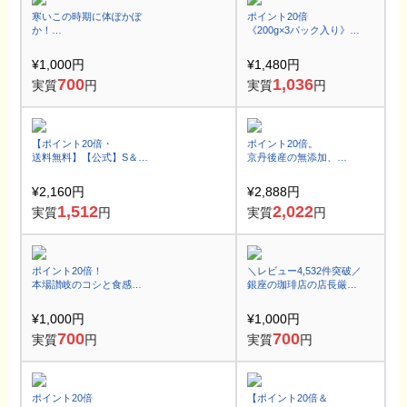
寒いこの時期に体ぽかぽ
ポイント20倍
か！
《200g×3パック入り》
持ち運びに便利な30包セ
牛すじがごろごろと入っ
ットの淡路島産玉ねぎス
た博多仕込み牛すじカレ
¥1,000円
¥1,480円
ープ！
ー
700
1,036
実質
円
実質
円
【ポイント20倍・
ポイント20倍。
送料無料】【公式】S＆B
京丹後産の無添加、
本鶏だし 100g ８袋セット
丸ごと桑の葉パウダー2パ
ック
¥2,160円
¥2,888円
1,512
2,022
実質
円
実質
円
ポイント20倍！
＼レビュー4,532件突破／
本場讃岐のコシと食感！
銀座の珈琲店の店長厳選
家族も思わず唸る！
ドリップコーヒー4種類飲
リピ続出、
み比べセット
¥1,000円
¥1,000円
讃岐生うどん9食
700
700
実質
円
実質
円
ポイント20倍
【ポイント20倍＆