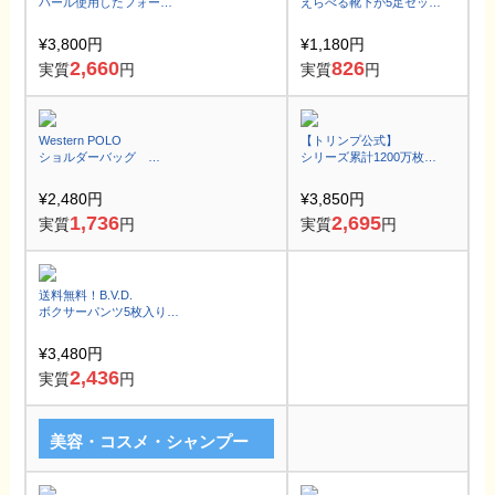
パール使用したフォーマ
えらべる靴下が5足セット
ルも使える華やかで上品
でお得♪
なロングネックレス
ビジネスもカジュアルも
¥3,800円
¥1,180円
対応【5足SET】
2,660
826
実質
円
実質
円
Western POLO
【トリンプ公式】
ショルダーバッグ
シリーズ累計1200万枚！
ユニセックス
大人気スロギー！
高級感あるゴールドのPO
シームレスで快適な着ご
¥2,480円
¥3,850円
LOロゴ
こち
1,736
2,695
実質
円
実質
円
送料無料！B.V.D.
ボクサーパンツ5枚入り福
袋！
定番デザインだから誰で
¥3,480円
も使える！
2,436
実質
円
美容・コスメ・シャンプー