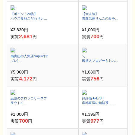
【ポイント20倍】
【大人気】
ハウス食品こだわりレト
青森県産りんごのみを使
ルトカレー6種セット＜
用！
WEB限定エコバック付＞
果樹園のりんごスティッ
¥3,830円
¥1,000円
ク ふじ 3袋セット
2,681
700
実質
円
実質
円
南青山の人気店Napule(ナ
＼
プレ)
殿堂入ブロガーもおスス
ピッツァ職人手作り本格
メで爆売れ／
ピッツァ 4枚セット
ポッコリがスッキリ茶で
¥5,960円
¥1,080円
びっくり爽快！初回限定
4,172
756
実質
円
実質
円
話題のブロッコリースプ
好評価★4.78！
ラウト×
産地直送の知覧茶、
国産ブロッコリー粉末配
美味しい一番茶の上級茶
合！ダイエットや健康・
！
¥1,000円
¥1,395円
美容に
700
977
実質
円
実質
円