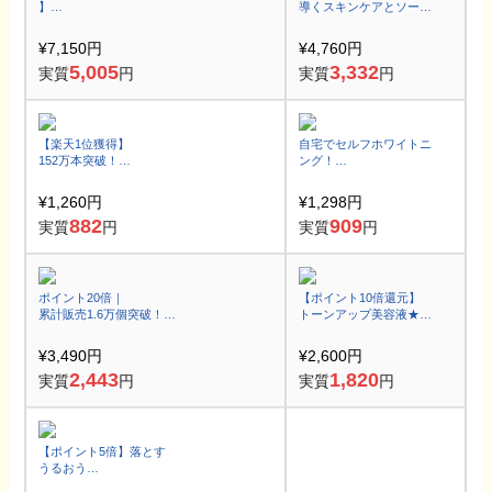
】
導くスキンケアとソープ
オールインワンで真皮の
フラワーのセット♪
シワ改善／美白ケア
¥7,150円
¥4,760円
5,005
3,332
実質
円
実質
円
【楽天1位獲得】
自宅でセルフホワイトニ
152万本突破！
ング！
天然オレンジの頭皮ケア
いつもの歯磨き粉を変え
シャンプー！
るだけで本来の自然な白
¥1,260円
¥1,298円
お試し大容量160ml
い歯へ♪
882
909
実質
円
実質
円
ポイント20倍｜
【ポイント10倍還元】
累計販売1.6万個突破！
トーンアップ美容液★
メークの上から使える保
トーンブライトニング
湿ミスト
カプセルアンプル
¥3,490円
¥2,600円
2,443
1,820
実質
円
実質
円
【ポイント5倍】落とす
うるおう
感動メイクオフ！