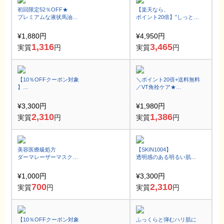
初回限定52％OFF★
【楽天なら、
プレミアムな液状馬油
ポイント20倍】”しっとり”
「しあわせバーユ」
潤うツヤ肌下地
で0歳から全身保湿♪
¥1,880円
¥4,950円
1,316
3,465
実質
円
実質
円
【10％OFFクーポン対象
＼ポイント20倍+送料無料
】
／VT角栓ケア★
バームなのにプッシュタ
大人気ブラックヘッドク
イプ♪
リーナー
¥3,300円
¥1,980円
大人の多機能クレンジン
2,310
1,386
実質
円
実質
円
グ
美容医療級処方
【SKIN1004】
ダーマレーザーマスク
透明感のある明るい肌へ
7枚入り NMN VC100
★トーンブライトニング
ナイアシンアミド
カプセル クリーム
¥1,000円
¥3,300円
ビタミンC
700
2,310
実質
円
実質
円
【10％OFFクーポン対象
ふっくらと弾むハリ肌に