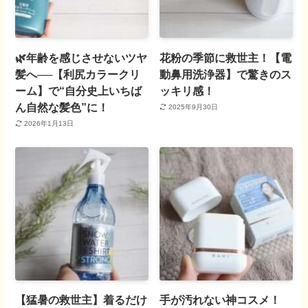
🌿年齢を感じさせないツヤ
花粉の季節に救世主！【電
髪へ──【利尻カラークリ
動鼻用洗浄器】で驚きのス
ーム】で“自分史上いちば
ッキリ感！
ん自然な髪色”に！
2025年9月30日
2026年1月13日
【猛暑の救世主】着るだけ
手が汚れない神コスメ！