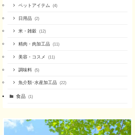
ペットアイテム
(4)
日用品
(2)
米・雑穀
(12)
精肉・肉加工品
(11)
美容・コスメ
(11)
調味料
(5)
魚介類･水産加工品
(22)
食品
(1)