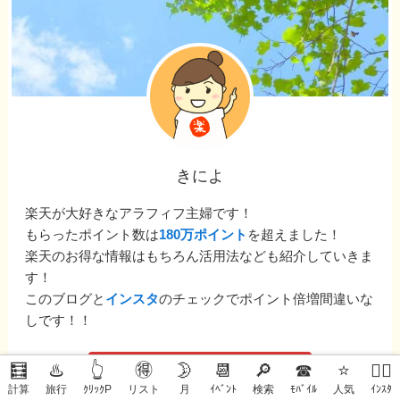
きによ
楽天が大好きなアラフィフ主婦です！
もらったポイント数は
180万ポイント
を超えました！
楽天のお得な情報はもちろん活用法なども紹介していきま
す！
このブログと
インスタ
のチェックでポイント倍増間違いな
しです！！
🧮
♨️
👆
🉐
🌛
📆
🔎
☎
⭐
🙋‍♀️
楽天市場
計算
旅行
ｸﾘｯｸP
リスト
月
ｲﾍﾞﾝﾄ
検索
ﾓﾊﾞｲﾙ
人気
ｲﾝｽﾀ