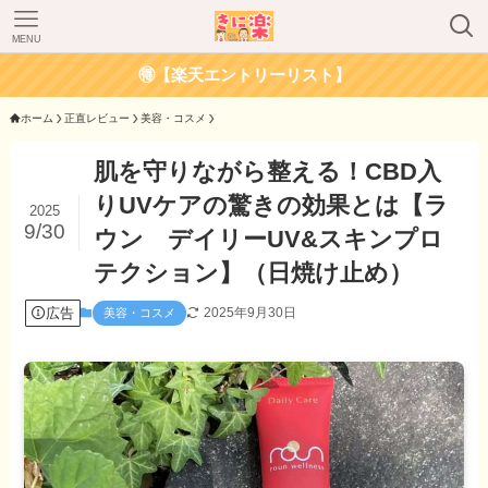
MENU
🉐【楽天エントリーリスト】
ホーム
正直レビュー
美容・コスメ
肌を守りながら整える！CBD入
りUVケアの驚きの効果とは【ラ
2025
9/30
ウン デイリーUV&スキンプロ
テクション】（日焼け止め）
広告
2025年9月30日
美容・コスメ