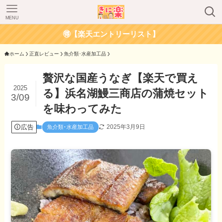
MENU
🉐【楽天エントリーリスト】
ホーム
正直レビュー
魚介類･水産加工品
贅沢な国産うなぎ【楽天で買え
2025
る】浜名湖鰻三商店の蒲焼セット
3/09
を味わってみた
広告
2025年3月9日
魚介類･水産加工品