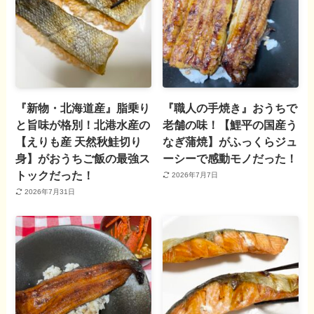
『新物・北海道産』脂乗り
『職人の手焼き』おうちで
と旨味が格別！北港水産の
老舗の味！【鯉平の国産う
【えりも産 天然秋鮭切り
なぎ蒲焼】がふっくらジュ
身】がおうちご飯の最強ス
ーシーで感動モノだった！
トックだった！
2026年7月7日
2026年7月31日