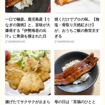
一口で極楽。鹿児島産【う
焼くだけでプロの味。【無
なぎの蒲焼】と、旨味が大
塩・骨取り天然紅さけ】
爆発する『伊勢海老の出
が、おうちご飯の救世主す
汁』に胃袋を掴まれた日
ぎる
2026年6月12日
2026年5月14日
揚げたてサクサクが止まら
母の日は「至福のひとと