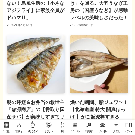
ない！島風生活の【小さな
き」を贈る。大五うなぎ工
アジフライ】に家族全員が
房の【国産うなぎ】が感動
ドハマり。
レベルの美味しさだった！
2026年5月13日
2026年5月9日
朝の時短＆お弁当の救世主
焼いた瞬間、脂ジュワ〜！
「森源商店」の【骨取り国
【北海道産 特大 開真ほっ
産サバ】が美味しすぎてリ
け 】がご飯泥棒すぎる
ピ確定！
🧮
♨️
👆
🉐
🌛
📆
🔎
☎
⭐
🙋‍♀️
2026年4月18日
計算
旅行
ｸﾘｯｸP
リスト
月
ｲﾍﾞﾝﾄ
検索
ﾓﾊﾞｲﾙ
人気
ｲﾝｽﾀ
2026年4月18日