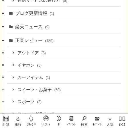
通信サービスの選び方
(5)
ブログ更新情報
(1)
楽天ニュース
(9)
正直レビュー
(139)
アウトドア
(3)
イヤホン
(3)
カーアイテム
(1)
スイーツ・お菓子
(50)
スポーツ
(2)
スマートグラス
(3)
🧮
♨️
👆
🉐
🌛
📆
🔎
☎
⭐
🙋‍♀️
計算
旅行
ｸﾘｯｸP
リスト
月
ｲﾍﾞﾝﾄ
検索
ﾓﾊﾞｲﾙ
人気
ｲﾝｽﾀ
ドリンク
(4)