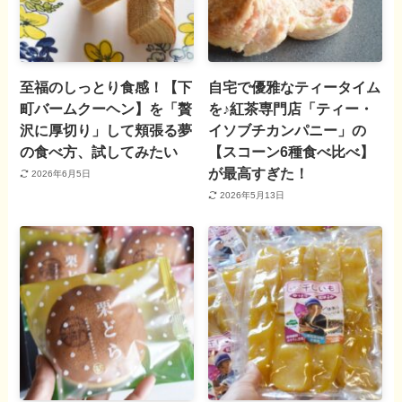
至福のしっとり食感！【下
自宅で優雅なティータイム
町バームクーヘン】を「贅
を♪紅茶専門店「ティー・
沢に厚切り」して頬張る夢
イソブチカンパニー」の
の食べ方、試してみたい
【スコーン6種食べ比べ】
が最高すぎた！
2026年6月5日
2026年5月13日