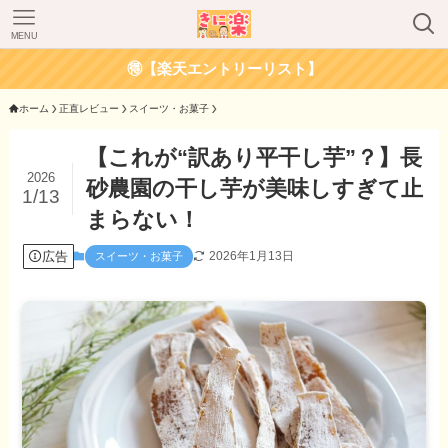
MENU
🉐【楽天エントリーリスト】
ホーム
正直レビュー
スイーツ・お菓子
【これが“訳あり平干し芋”？】長
2026
砂農園の干し芋が美味しすぎて止
1/13
まらない！
広告
2026年1月13日
スイーツ・お菓子