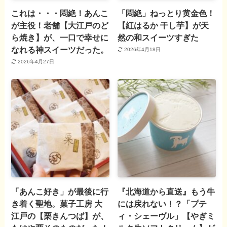
これは・・・悶絶！あんこ
「悶絶」ねっとり黄金色！
が主役！老舗【大江戸のど
【紅はるか 干し芋】が天
ら焼き】が、一口で幸せに
然の和スイーツすぎた
なれる神スイーツだった。
2026年4月18日
2026年4月27日
「あんこ好き」が最後に行
『北海道から直送』もう牛
き着く聖地。菓子工房 大
には戻れない！？「プテ
江戸の【栗きんつば】が、
ィ・シェーヴル」【やぎミ