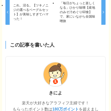
「毎日がちょっと楽しく
これ、沼る。【ツキノニ
なる」ひかり味噌【産地
ジの選べるベーグルセッ
のみそ汁めぐり60食】
ト】が美味しすぎてハマ
で、家にいながら全国味
った！
噌旅
この記事を書いた人
きによ
楽天が大好きなアラフィフ主婦です！
もらったポイント数は
180万ポイント
を超えまし