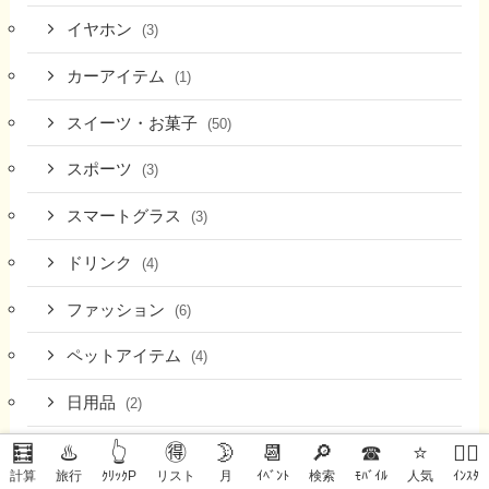
イヤホン
(3)
カーアイテム
(1)
スイーツ・お菓子
(50)
スポーツ
(3)
スマートグラス
(3)
ドリンク
(4)
ファッション
(6)
ペットアイテム
(4)
日用品
(2)
米・雑穀
🧮
♨️
👆
🉐
🌛
📆
🔎
☎
⭐
🙋‍♀️
(12)
計算
旅行
ｸﾘｯｸP
リスト
月
ｲﾍﾞﾝﾄ
検索
ﾓﾊﾞｲﾙ
人気
ｲﾝｽﾀ