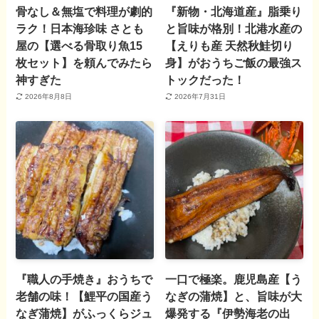
骨なし＆無塩で料理が劇的
『新物・北海道産』脂乗り
ラク！日本海珍味 さとも
と旨味が格別！北港水産の
屋の【選べる骨取り魚15
【えりも産 天然秋鮭切り
枚セット】を頼んでみたら
身】がおうちご飯の最強ス
神すぎた
トックだった！
2026年8月8日
2026年7月31日
『職人の手焼き』おうちで
一口で極楽。鹿児島産【う
老舗の味！【鯉平の国産う
なぎの蒲焼】と、旨味が大
なぎ蒲焼】がふっくらジュ
爆発する『伊勢海老の出