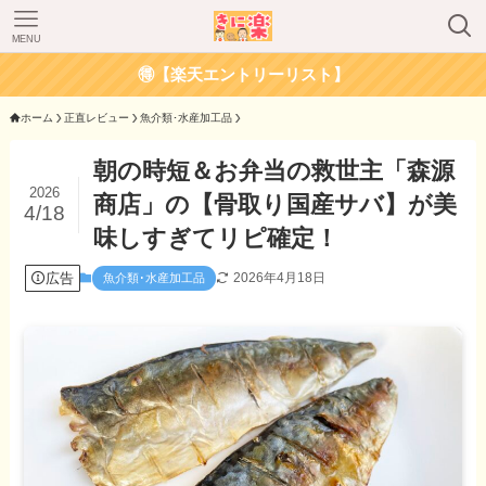
MENU
🉐【楽天エントリーリスト】
ホーム
正直レビュー
魚介類･水産加工品
朝の時短＆お弁当の救世主「森源
2026
商店」の【骨取り国産サバ】が美
4/18
味しすぎてリピ確定！
広告
2026年4月18日
魚介類･水産加工品