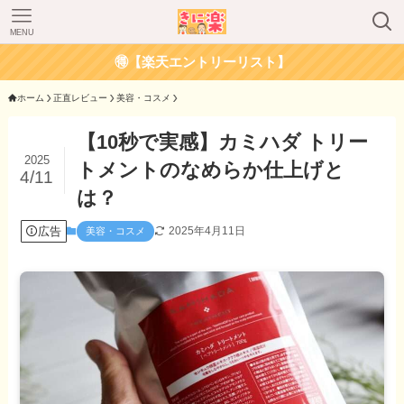
MENU
🉐【楽天エントリーリスト】
ホーム
正直レビュー
美容・コスメ
【10秒で実感】カミハダ トリー
2025
トメントのなめらか仕上げと
4/11
は？
広告
2025年4月11日
美容・コスメ