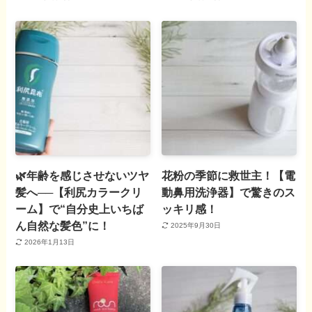
🌿年齢を感じさせないツヤ
花粉の季節に救世主！【電
髪へ──【利尻カラークリ
動鼻用洗浄器】で驚きのス
ーム】で“自分史上いちば
ッキリ感！
ん自然な髪色”に！
2025年9月30日
2026年1月13日