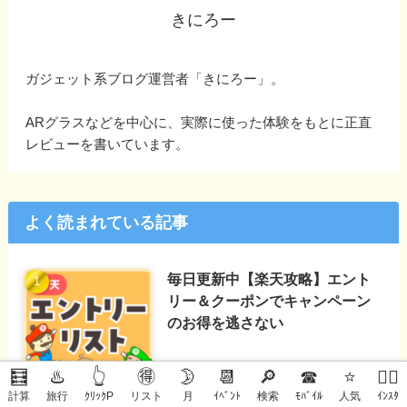
きにろー
ガジェット系ブログ運営者「きにろー」。
ARグラスなどを中心に、実際に使った体験をもとに正直
レビューを書いています。
よく読まれている記事
毎日更新中【楽天攻略】エント
リー＆クーポンでキャンペーン
のお得を逃さない
🧮
♨️
👆
🉐
🌛
📆
🔎
☎
⭐
🙋‍♀️
計算
旅行
ｸﾘｯｸP
リスト
月
ｲﾍﾞﾝﾄ
検索
ﾓﾊﾞｲﾙ
人気
ｲﾝｽﾀ