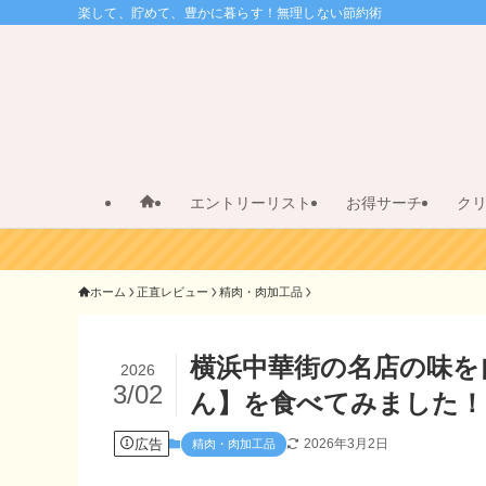
楽して、貯めて、豊かに暮らす！無理しない節約術
エントリーリスト
お得サーチ
ク
ホーム
正直レビュー
精肉・肉加工品
横浜中華街の名店の味を
2026
3/02
ん】を食べてみました！
広告
2026年3月2日
精肉・肉加工品