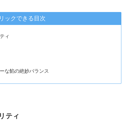
リックできる目次
ティ
ーな餡の絶妙バランス
リティ