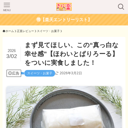
MENU
🉐【楽天エントリーリスト】
ホーム
正直レビュー
スイーツ・お菓子
まず見てほしい、この“真っ白な
2026
幸せ感”【ほわいとぱりろーる】
3/02
をついに実食しました！
広告
2026年3月2日
スイーツ・お菓子