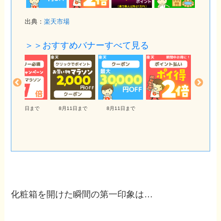
出典：
楽天市場
＞＞おすすめバナーすべて見る
で
8月11日まで
8月11日まで
化粧箱を開けた瞬間の第一印象は…