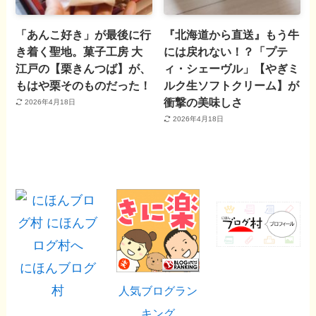
「あんこ好き」が最後に行
『北海道から直送』もう牛
き着く聖地。菓子工房 大
には戻れない！？「プテ
江戸の【栗きんつば】が、
ィ・シェーヴル」【やぎミ
もはや栗そのものだった！
ルク生ソフトクリーム】が
衝撃の美味しさ
2026年4月18日
2026年4月18日
にほんブログ
村
人気ブログラン
キング