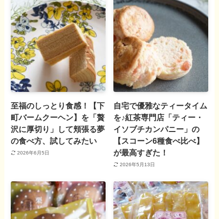
至福のしっとり食感！【下
自宅で優雅なティータイム
町バームクーヘン】を「贅
を♪紅茶専門店「ティー・
沢に厚切り」して頬張る夢
イソブチカンパニー」の
の食べ方、試してみたい
【スコーン6種食べ比べ】
が最高すぎた！
2026年6月5日
2026年5月13日