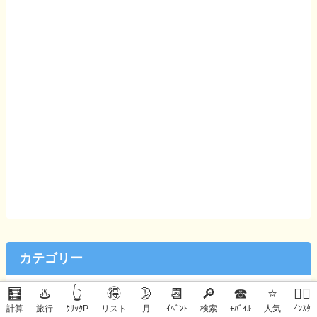
カテゴリー
🧮
♨️
👆
🉐
🌛
📆
🔎
☎
⭐
🙋‍♀️
お得な生活術
計算
旅行
ｸﾘｯｸP
リスト
月
ｲﾍﾞﾝﾄ
検索
ﾓﾊﾞｲﾙ
人気
ｲﾝｽﾀ
(47)