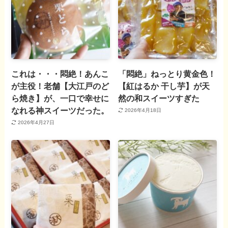
これは・・・悶絶！あんこ
「悶絶」ねっとり黄金色！
が主役！老舗【大江戸のど
【紅はるか 干し芋】が天
ら焼き】が、一口で幸せに
然の和スイーツすぎた
なれる神スイーツだった。
2026年4月18日
2026年4月27日